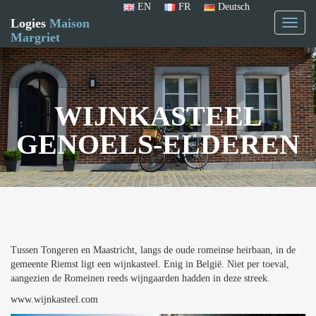
EN
FR
Deutsch
Logies
Maison
Toggl
Margriet
naviga
WIJNKASTEEL
GENOELS-ELDEREN
Tussen Tongeren en Maastricht, langs de oude romeinse heirbaan, in de
gemeente Riemst ligt een wijnkasteel. Enig in België. Niet per toeval,
aangezien de Romeinen reeds wijngaarden hadden in deze streek.
www.wijnkasteel.com