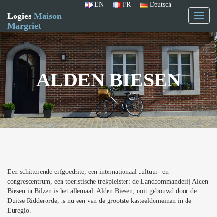
EN
FR
Deutsch
Logies
Maison
Toggl
Margriet
naviga
ALDEN BIESEN
Een schitterende erfgoedsite, een internationaal cultuur- en
congrescentrum, een toeristische trekpleister: de Landcommanderij Alden
Biesen in Bilzen is het allemaal. Alden Biesen, ooit gebouwd door de
Duitse Ridderorde, is nu een van de grootste kasteeldomeinen in de
Euregio.