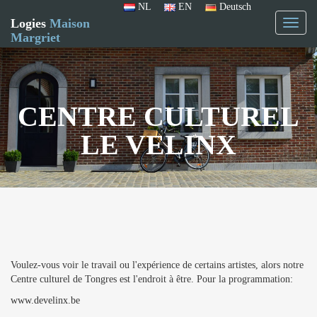
NL
EN
Deutsch
Logies
Maison
Toggl
Margriet
naviga
CENTRE CULTUREL
LE VELINX
Voulez-vous voir le travail ou l'expérience de certains artistes, alors notre
Centre culturel de Tongres est l'endroit à être. Pour la programmation:
www.develinx.be